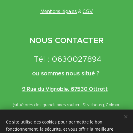
Mentions légales
&
CGV
NOUS CONTACTER
Tél : 0630027894
ou sommes nous situé ?
9 Rue du Vignoble, 67530 Ottrott
(situé près des grands axes routier : Strasbourg, Colmar,
Mulhouse)
Ce site utilise des cookies pour permettre le bon
2025 Clean Poux | Tous droits réservés
fonctionnement, la sécurité, et vous offrir la meilleure